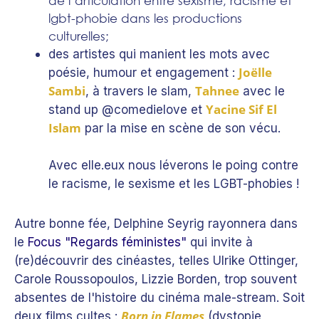
de l’articulation entre sexisme, racisme et
lgbt-phobie dans les productions
culturelles;
des artistes qui manient les mots avec
Joëlle
poésie, humour et engagement :
Sambi
Tahnee
, à travers le slam,
avec le
Yacine Sif El
stand up @comedielove et
Islam
par la mise en scène de son vécu.
Avec elle.eux nous léverons le poing contre
le racisme, le sexisme et les LGBT-phobies !
Autre bonne fée,
Delphine Seyrig
rayonnera dans
le
Focus "Regards féministes"
qui invite à
(re)découvrir des cinéastes, telles Ulrike Ottinger,
Carole Roussopoulos, Lizzie Borden, trop souvent
absentes de l'histoire du cinéma male-stream. Soit
Born in Flames
deux films cultes :
(dystopie