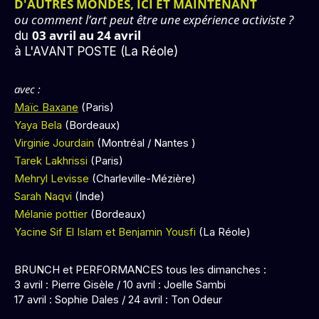
D'AUTRES MONDES, ICI ET MAINTENANT
ou comment l’art peut être une expérience activiste ?
03 avril au 24 avril
du
à L'AVANT POSTE (La Réole)
avec :
Maïc Baxane
(Paris)
Yaya Bela
(Bordeaux)
Virginie Jourdain
(Montréal / Nantes )
Tarek Lakhrissi
(Paris)
Mehryl Levisse
(Charleville-Mézière)
Sarah Naqvi
(Inde)
Mélanie pottier
(Bordeaux)
Yacine Sif El Islam et Benjamin Yousfi
(La Réole)
BRUNCH et PERFORMANCES tous les dimanches :
3 avril : Pierre Gisèle / 10 avril : Joelle Sambi
17 avril : Sophie Dales / 24 avril : Ton Odeur