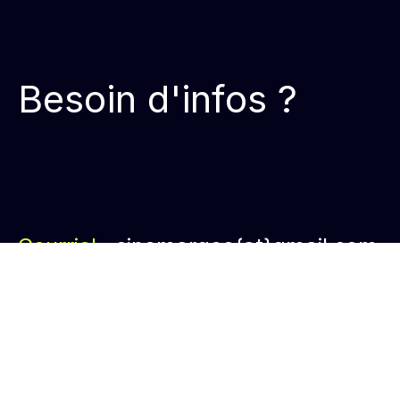
Besoin d'infos ?
Courriel :
cinemarges{at}gmail.com
Facebook :
@cinemarges
Instagram :
@cinemarges