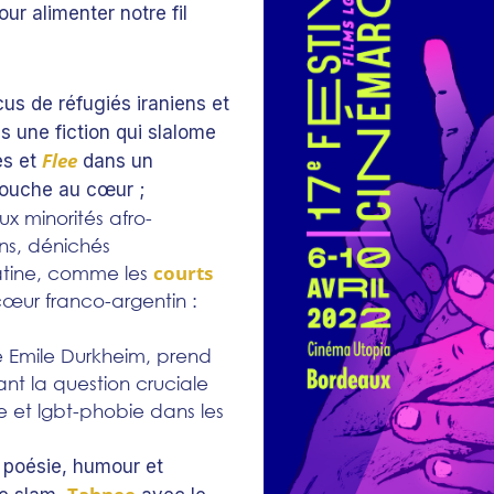
our alimenter notre fil
s de réfugiés iraniens et
 une fiction qui slalome
Flee
es et
dans un
touche au cœur ;
x minorités afro-
ns, dénichés
courts
atine, comme les
cœur franco-argentin :
 Emile Durkheim, prend
nt la question cruciale
me et lgbt-phobie dans les
 poésie, humour et