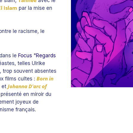
Tahnee
le slam,
avec le
El Islam
par la mise en
ontre le racisme, le
dans le
Focus "Regards
́astes, telles Ulrike
n, trop souvent absentes
Born in
x films cultes :
Johanna D'arc of
 et
 présenté en miroir du
ement joyeux de
inisme français.