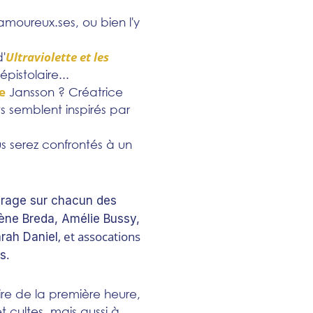
moureux.ses, ou bien l'y
Ultraviolette et les
'
pistolaire...
e
Jansson ? Créatrice
 semblent inspirés par
us serez confrontés à un
airage sur chacun des
lène Breda, Amélie Bussy,
, et assocations
arah Daniel
.
es
ire de la première heure,
 cultes, mais aussi à