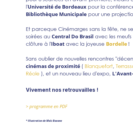
Université de Bordeaux
l'
pour la conférence 
Bibliothèque Municipale
pour une projectio
Et parceque Cinémarges sans la fête, ne ser
Central Do Brasil
soirées au
avec les meufs
Iboat
Bordelle
!
clôture à l'
avec la joyeuse
Sans oublier de nouvelles rencontres "décen
cinémas de proximité
(
Blanquefort
,
Terras
L'Avant
Réole
), et un nouveau lieu d'expo,
Vivement nos retrouvailles !
> programme en PDF
* Illustration de Maïc Baxane