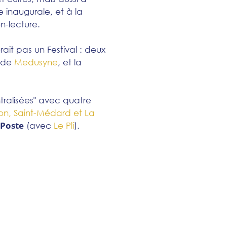
inaugurale, et à la
n-lecture.
ait pas un Festival : deux
 de
Medusyne
, et la
tralisées" avec quatre
son, Saint-Médard et La
-Poste
(avec
Le Pli
).