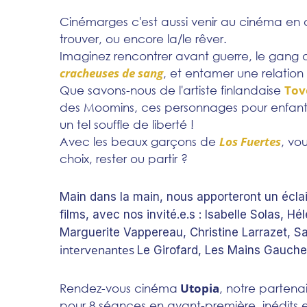
Cinémarges c'est aussi venir au cinéma en a
trouver, ou encore la/le rêver.
Imaginez rencontrer avant guerre, le gang d
cracheuses de sang
, et entamer une relation é
Tov
Que savons-nous de l'artiste finlandaise
des Moomins, ces personnages pour enfants
un tel souffle de liberté !
Los Fuertes
Avec les beaux garçons de
, vo
choix, rester ou partir ?
Main dans la main, nous apporteront un écl
films, avec nos invité.e.s :
Isabelle Solas, Hé
Marguerite Vappereau, Christine Larrazet, S
intervenantes
Le Girofard, Les Mains Gauch
Utopia
Rendez-vous cinéma
, notre partena
pour 8 séances en avant-première, inédits et