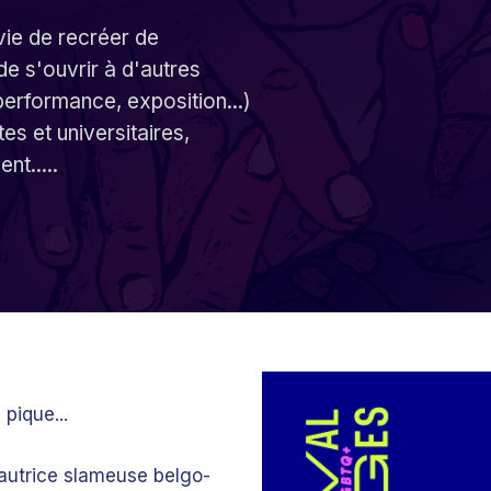
vie de recréer de
de s'ouvrir à d'autres
performance, exposition...)
tes et universitaires,
nt.....
 pique...
 autrice slameuse belgo-