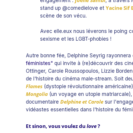
Joëlle Sambi
engagement :
, à travers 
Yacine Sif 
stand up @comedielove et
scène de son vécu.
Avec elle.eux nous léverons le poing c
sexisme et les LGBT-phobies !
Autre bonne fée,
Delphine Seyrig
rayonnera 
féministes"
qui invite à (re)découvrir des cine
Ottinger, Carole Roussopoulos, Lizzie Borde
de l'histoire du cinéma male-stream. Soit deu
Flames
(dystopie révolutionnaire américaine)
Mongolia
(un voyage en utopie matriarcale),
Delphine et Carole
documentaire
sur l'engag
vidéastes essentielles dans l'histoire du fém
Et sinon, vous voulez du
love
?