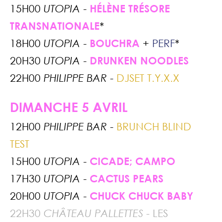
15H00
UTOPIA
-
HÉLÈNE TRÉSORE
TRANSNATIONALE
*
18H00
UTOPIA
-
BOUCHRA
+
PERF
*
20H30
UTOPIA
-
DRUNKEN NOODLES
22H00
PHILIPPE BAR
-
DJSET T.Y.X.X
DIMANCHE 5 AVRIL
12H00
PHILIPPE BAR
-
BRUNCH BLIND
TEST
15H00
UTOPIA
-
CICADE; CAMPO
17H30
UTOPIA
-
CACTUS PEARS
20H00
UTOPIA
-
CHUCK CHUCK BABY
22H30
CHÂTEAU PALLETTES
-
LES