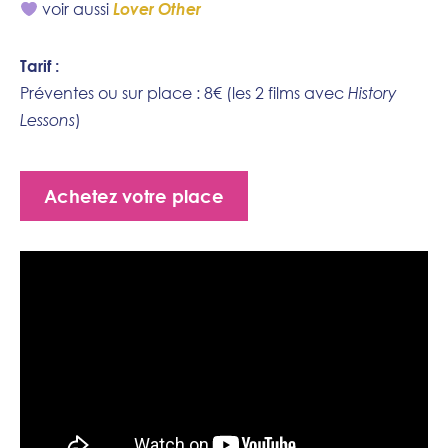
voir aussi
Lover Other
Tarif :
Préventes ou sur place : 8€ (les 2 films avec
History
Lessons
)
Achetez votre place