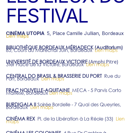
FESTIVAL
CINÉMA UTOPIA
5, Place Camille Jullian, Bordeaux
Lien maps
BIBLIOTHÈQUE BORDEAUX MÉRIADECK (Auditorium)
85, Cours du Maréchal Juin, Bordeaux
Lien maps
(Amphi Pitre)
UNIVERSITÉ DE BORDEAUX VICTOIRE
3ter Place de la Victoire, Bordeaux
Lien maps
CENTRAL DO BRASIL & BRASSERIE DU PORT
Rue du
Port, Bordeaux
Lien maps
FRAC NOUVELLE-AQUITAINE
MECA - 5 Parvis Corto
Maltèse, Bordeaux
Lien maps
BURDIGALA II
Soirée Bordelle - 7 Quai des Queyries,
Bordeaux
Lien maps
CINÉMA REX
Pl. de la Libération à La Réole (33)
Lien
maps