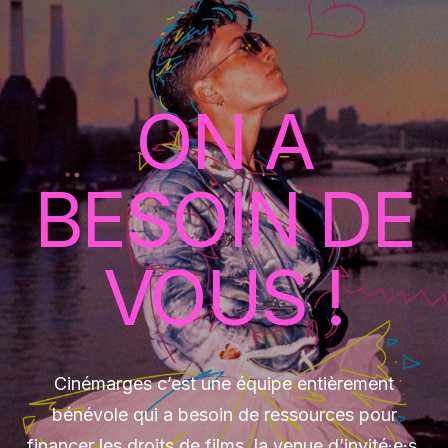
ON A
BESOIN DE
VOUS !
Cinémarges c’est une équipe entièrement
bénévole qui a besoin de ressources pour
financer les droits de films, la venue d’invité·e·s,