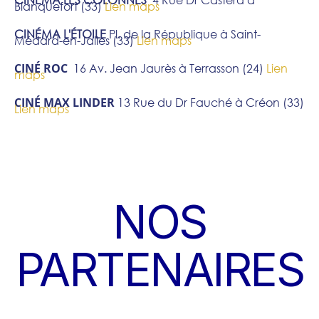
CINÉMA LES COLONNES
4 Rue Dr Castéra à
Blanquefort (33)
Lien maps
CINÉMA L'ÉTOILE
Pl. de la République à Saint-
Médard-en-Jalles (33)
Lien maps
CINÉ ROC
16 Av. Jean Jaurès à Terrasson (24)
Lien
maps
CINÉ MAX LINDER
13 Rue du Dr Fauché à Créon (33)
Lien maps
NOS
PARTENAIRES