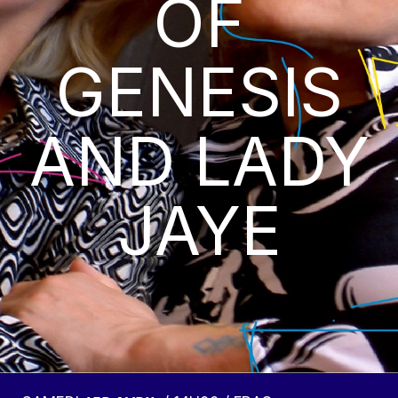
OF
GENESIS
AND LADY
JAYE