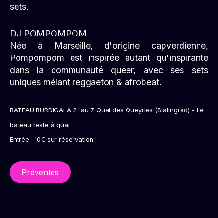
depuis plus de 5 ans, avec ses bals queers
bienveillants, mélant lives, performances et dj-
sets.
DJ POMPOMPOM
Née à Marseille, d'origine capverdienne,
Pompompom est inspirée autant qu'inspirante
dans la communauté queer, avec ses sets
uniques mélant reggaeton & afrobeat.
BATEAU BURDIGALA 2 au
7 Quai des Queyries (Stalingrad) - Le
bateau reste à quai
Entrée : 10€ sur réservation
Préventes