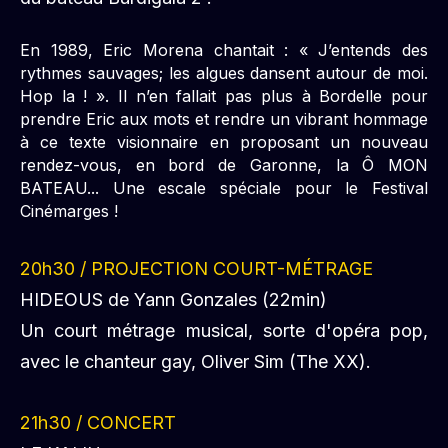
Embarquez pour la nouvelle soirée de La
Bordelle avec projection, live et djsets… à bord
du bateau Burdigala 2 !
En 1989, Eric Morena chantait : « J’entends des
rythmes sauvages; les algues dansent autour de moi.
Hop la ! ». Il n’en fallait pas plus à Bordelle pour
prendre Eric aux mots et rendre un vibrant hommage
à ce texte visionnaire en proposant un nouveau
rendez-vous, en bord de Garonne, la Ô MON
BATEAU... Une escale spéciale pour le Festival
Cinémarges !
20h30 /
PROJECTION COURT-MÉTRAGE
HIDEOUS
de Yann Gonzales (22min)
Un court métrage musical, sorte d'opéra pop,
avec le chanteur gay, Oliver Sim (The XX).