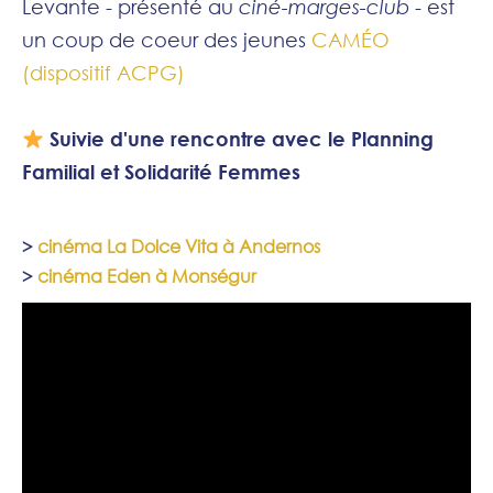
Levante - présenté au
ciné-marges-club
- est
un coup de coeur des jeunes
CAMÉO
(dispositif ACPG)
Suivie d'une rencontre avec le Planning
Familial et Solidarité Femmes
>
cinéma La Dolce Vita à Andernos
>
cinéma Eden à Monségur