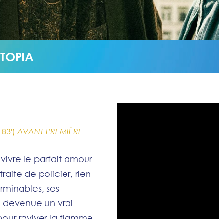
TOPIA
83')
AVANT-PREMIÈRE
ivre le parfait amour
raite de policier, rien
erminables, ses
t devenue un vrai
pour raviver la flamme