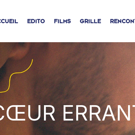
CUEIL
EDITO
FILMS
GRILLE
RENCON
CŒUR ERRAN