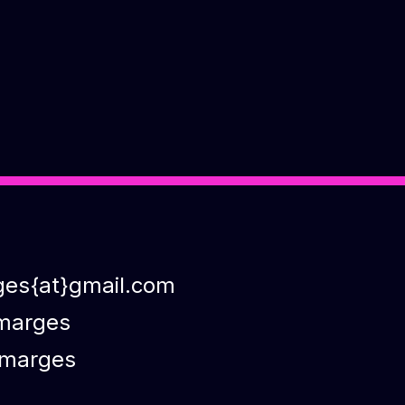
ges{at}gmail.com
marges
marges