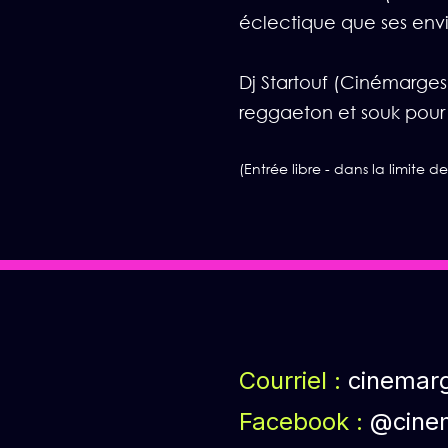
éclectique que ses env
Dj Startouf (Cinémarges
reggaeton et souk pour f
(Entrée libre - dans la limite d
Courriel :
cinemar
Facebook :
@cine