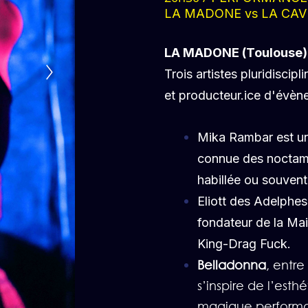
LA MADONE vs LA CAV
LA MADONE (Toulouse
Trois artistes pluridiscip
et producteur.ice d'évèn
Mika Rambar
est un
connue des noctamb
habillée ou souvent
Eliott des Adelphes
fondateur de la Mai
King-Drag Fuck.
Belladonna
, entr
s’inspire de l’est
magique performa