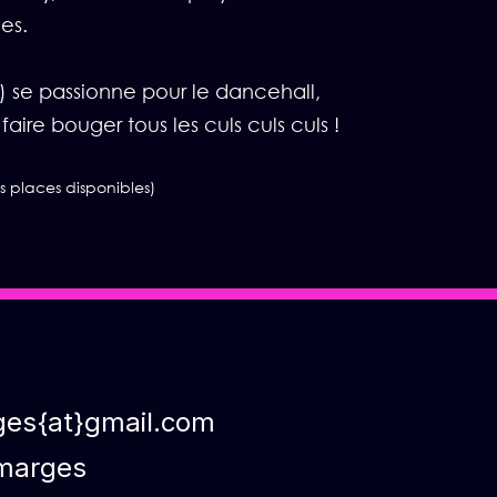
ies.
) se passionne pour le dancehall,
aire bouger tous les culs culs culs !
es places disponibles)
ges{at}gmail.com
marges