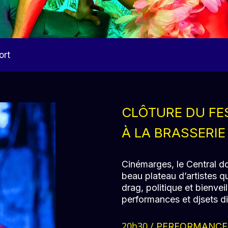
ort
CLÔTURE
DU FE
À LA BRASSERIE
Cinémarges, le Central do 
beau plateau d’artistes q
drag, politique et bienvei
performances et djsets d
20h30 /
PERFORMANCE